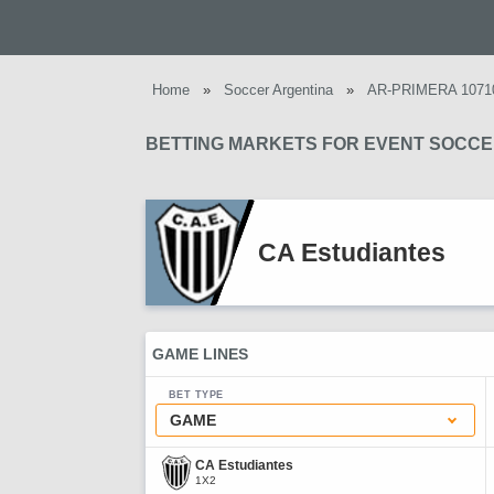
Home
»
Soccer Argentina
»
AR-PRIMERA 1071
BETTING MARKETS FOR EVENT SOCCER
CA Estudiantes
GAME LINES
BET TYPE
GAME
CA Estudiantes
1X2