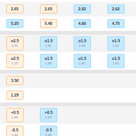
2.65
2.65
2.62
2.62
5.25
5.40
4.60
4.75
o2.5
o1.5
o1.5
o1.5
4.00
1.82
1.85
1.83
u2.5
u1.5
u1.5
u1.5
1.25
1.88
1.85
1.83
3.50
1.29
+0.5
+0.5
1.85
1.83
-0.5
-0.5
1.94
1.90